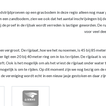
edstrijdproeven op een grasbodem in deze regio alleen nog maar g
an een zandbodem, zien we ook dat het aantal inschrijvingen bij
de proef in de rijbak wordt verreden is lastiger geworden. De rui
voor veel dee
 en vergroot. De rijplaat, hoe we het nu noemen, is 45 bij 85 mete
r ligt een 20 bij 40 meter ring om in los te rijden. De rijplaat i
t. Ook is het mogelijk om als het vriest de rijplaat onder water t
 mogelijk is om te rijden. Op dit moment zijn we nog bezig om de r
de vereniging wordt echt in een nieuw jasje gestoken en daar zijn