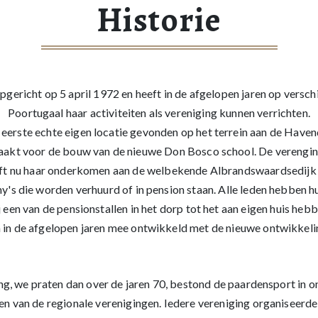
Historie
gericht op 5 april 1972 en heeft in de afgelopen jaren op versc
Poortugaal haar activiteiten als vereniging kunnen verrichten.
 eerste echte eigen locatie gevonden op het terrein aan de Haven
maakt voor de bouw van de nieuwe Don Bosco school. De verengin
eeft nu haar onderkomen aan de welbekende Albrandswaardsedijk 
y's die worden verhuurd of in pension staan. Alle leden hebben hu
j een van de pensionstallen in het dorp tot het aan eigen huis heb
h in de afgelopen jaren mee ontwikkeld met de nieuwe ontwikkeli
ng, we praten dan over de jaren 70, bestond de paardensport in o
n van de regionale verenigingen. Iedere vereniging organiseerde