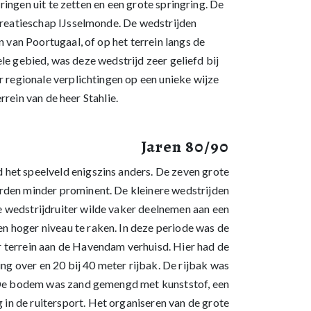
ingen uit te zetten en een grote springring. De
reatieschap IJsselmonde. De wedstrijden
van Poortugaal, of op het terrein langs de
le gebied, was deze wedstrijd zeer geliefd bij
regionale verplichtingen op een unieke wijze
rein van de heer Stahlie.
Jaren 80/90
 het speelveld enigszins anders. De zeven grote
rden minder prominent. De kleinere wedstrijden
 wedstrijdruiter wilde vaker deelnemen aan een
en hoger niveau te raken. In deze periode was de
r terrein aan de Havendam verhuisd. Hier had de
ng over en 20 bij 40 meter rijbak. De rijbak was
 De bodem was zand gemengd met kunststof, een
 in de ruitersport. Het organiseren van de grote